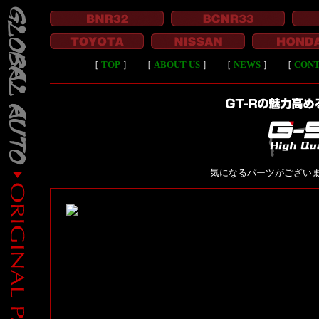
［
TOP
］
［
ABOUT US
］
［
NEWS
］
［
CON
気になるパーツがござい