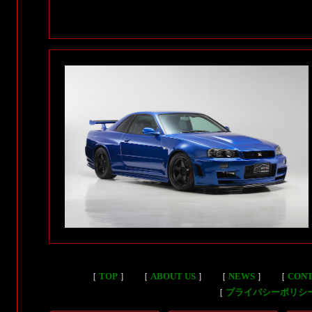
［
TOP
］
［
ABOUT US
］
［
NEWS
］
［
CON
［
プライバシーポリシ