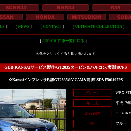
US
］
［
NEWS
］
［
CONTACT
］
［
ULTIMATE COLLECTION
］
［
SUBARU在庫一覧に戻る
］
― 画像をクリックすると拡大表示します ―
GDB-KANSAIサービス製作/GT2835タービン&バルコン/実測407PS
☆KansaiインプレッサF型!GT2835&V-CAM&前後LSD&F50!407PS
WRX-ST
グレード
平成17
年 式
50648K
走行距離
ブルー
色