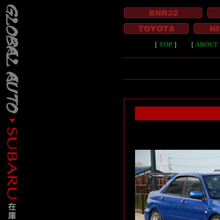
［
TOP
］
［
ABOUT 