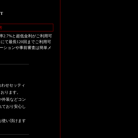
UT
考
2.7%と超低金利がご利用可
にて最長120回までご利用可
ーションや事前審査は簡単メ
車合わせセッティ
ております。
や外装などコン
れており安心し
お使い頂けます