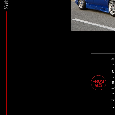
今
平
お
ン
又
デ
て
下
よ