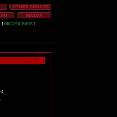
［
ORIGINAL PARTS
］
I
年式
M