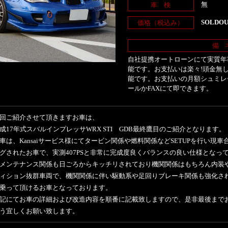
無
車 検
SOLDO
価格（税込み）
備 
自社提携オートローンにて実質年率
能です。お支払いは楽々!頭金無し
能です。お支払いの月額シュミレ
ールかFAXにて即できます。
回ご紹介させて頂きますお車は、
成17年式スバルインプレッサWRX STI GDB最終鷹目のご紹介となります。
車は、Kansaiサービス様にてタービン関係や燃料関係などSETUPを行い現
グされたお車で、実測407PSと非常に完成度良くバランスの良い仕様となっ
メンテナンス関係も日ごろからキッチリされており機関関係はもちろん内装
ィション抜群車両で、機関関係に伴い駆動系や足回りブレーキ関係も強化さ
乗って頂けるお車となっております。
記にてお車の詳細および改造内容を順番に記載致しますので、是非最後まで
う宜しくお願い致します。