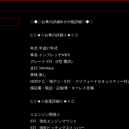
◇◆◇お車の詳細&その他詳細◇◆◇
□ ☆★☆お車の詳細☆★☆ □
年式:平成17年式
車名:インプレッサWRX
グレード:STI (F型:鷹目)
走行:50646km
車検:無し
HDDナビ・地デジ・ETC・クリフォードセキュリティー付
保証書・取説・記録簿・キーレス完備
□ ☆★☆改造詳細☆★☆ □
☆エンジン関係☆
STI 強化エンジンマウント
STI 強化ピッチングストッパー