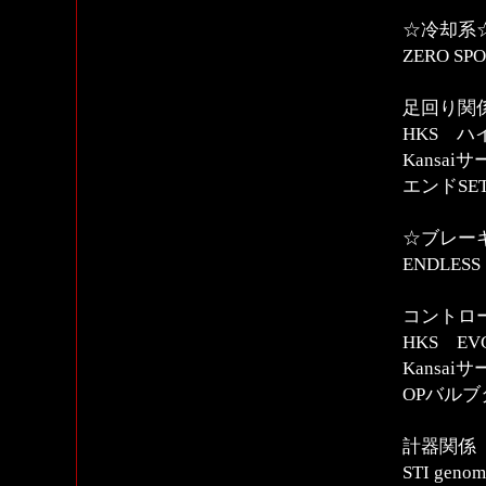
☆冷却系
ZERO 
足回り関
HKS ハ
Kansa
エンドSE
☆ブレー
ENDLE
コントロー
HKS E
Kansa
OPバルブタ
計器関係
STI ge