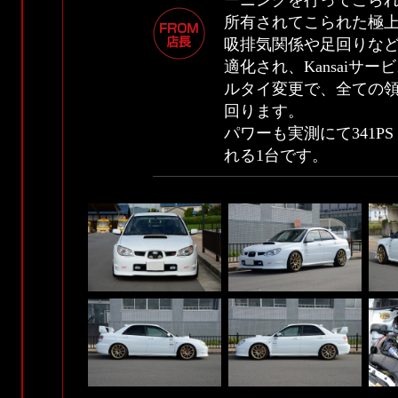
ーニングを行ってこら
所有されてこられた極
吸排気関係や足回りな
適化され、Kansaiサ
ルタイ変更で、全ての
回ります。
パワーも実測にて341P
れる1台です。