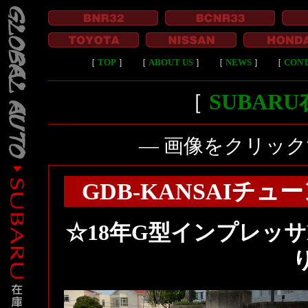
［
TOP
］
［
ABOUT US
］
［
NEWS
］
［
CON
［
SUBAR
― 画像をクリッ
GDB-KANSAIチュ
☆18年G型インプレッサK
り