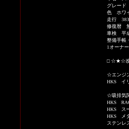
グレード 
色 ホワ
走行 383
修復暦 
車検 平成
整備手帳
1オーナ
□ ☆★☆
☆エンジ
HKS イ
☆吸排気
HKS R
HKS 
HKS 
ステンレ