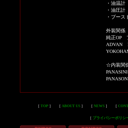
・油温計
・油圧計
・ブース
外装関係
純正OP 
ADVAN R
YOKOHA
☆内装関
PANASI
PANASON
［
TOP
］
［
ABOUT US
］
［
NEWS
］
［
CON
［
プライバシーポリシ