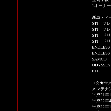
1オーナ
新車ディ
STI フ
STI 
STI ド
STI ド
ENDLE
ENDLE
SAMCO
ODYSS
ETC
□ ☆★☆
メンテナ
平成21年1
平成22年
平成22年1