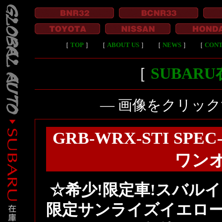
［
TOP
］
［
ABOUT US
］
［
NEWS
］
［
CON
［
SUBAR
― 画像をクリッ
GRB-WRX-STI S
ワン
☆希少!限定車!スバルインプ
限定サンライズイエロー!