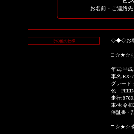
ビン
お名前・ご連絡先
◇◆◇お
その他の仕様
□ ☆★☆
年式:平成1
車名:RX-7
グレード:
色 FEE
走行:87
車検:令和
保証書・
□ ☆★☆