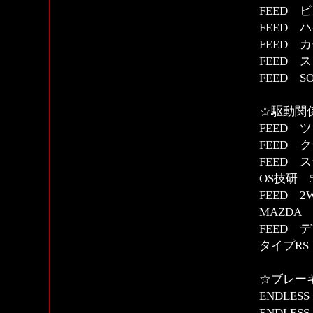
FEED 
FEED
FEED 
FEED 
FEED 
☆駆動関
FEED 
FEED 
FEED
OS技研
FEED 2
MAZDA
FEED 
タイプRS
☆ブレー
ENDLE
ENDLES