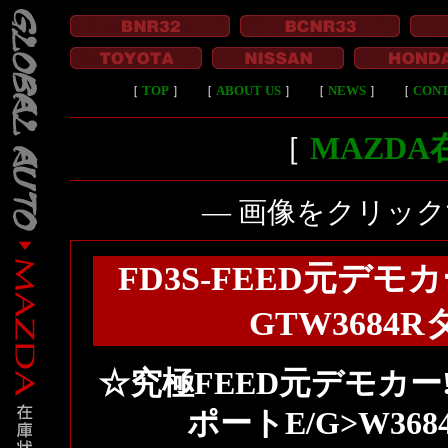
［
TOP
］
［
ABOUT US
］
［
NEWS
］
［
CON
［
MAZD
― 画像をクリッ
FD3S-FEED元デ
GTW3684R
☆究極FEED元デモカー!RX
ポートE/G>W36