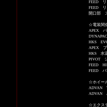
FEED 
FEED 
開口部 
☆電装関
APEX
DYNAPAC
HKS E
APEX 
HKS 
PIVOT
FEED 
FEED 
☆ホイー
ADVAN T
ADVAN A
☆エクス