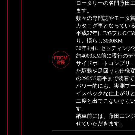
ロータリーの名門藤田
ます。
数々の専門誌やモータ
カタログ車となってい
平成27年にE/GフルO
り、慣らし3000KM
30年4月にセッティング
約4000KM前に現行
サイドポートコンプリート
た駆動や足回りも仕様
の295/35扁平まで装
パワー的にも、実測ブースト
イスペックな仕上がり
二度と出てこないぐら
す。
納車前には、藤田エン
せていただきます。