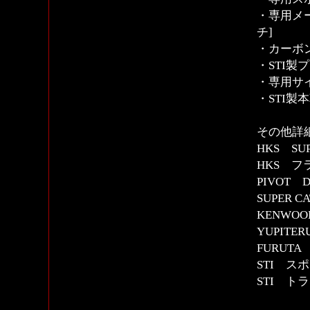
・専用メ
チ]
・カーボ
・STI製
・専用サイ
・STI製
その他詳
HKS SUPE
HKS 
PIVOT 
SUPER C
KENWO
YUPIT
FURUTA
STI ス
STI ト