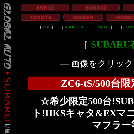
［
TOP
］
［
ABOUT US
］
［
NEWS
］
［
CON
［
SUBAR
― 画像をクリッ
ZC6-tS/500
☆希少限定500台!SUBA
ト!HKSキャタ&EXマ
マフラー