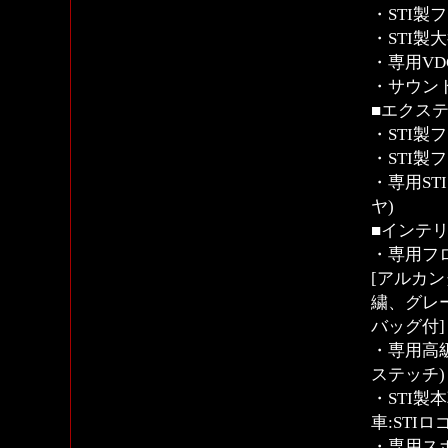
・STI
・STI製
・専用VD
・サウン
■エクス
・STI
・STI製
・専用ST
ヤ)
■インテリ
・専用フ
[アルカン
繍、グレ
バッグ付]
・専用高
ステッチ)
・STI製
車:STIロ
・専用スポ