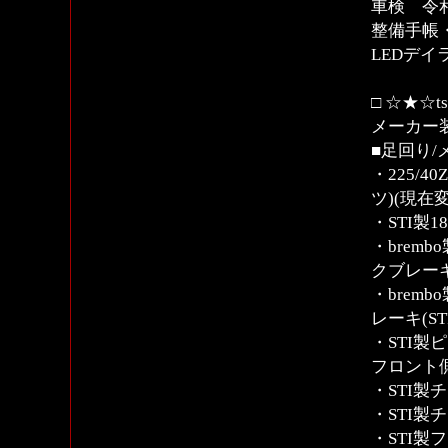
車検 令和
整備手帳
LEDデ
□ ☆★☆
メーカー
■足回り/
・225/
ツ)(現在
・STI製
・brem
クブレーキ
・brem
レーキ(S
・STI
フロント
・STI
・STI
・STI