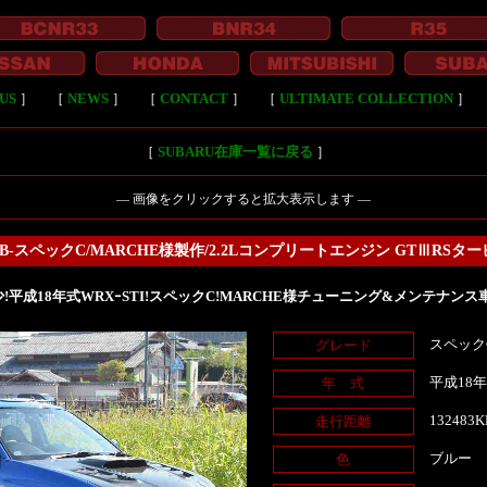
US
］
［
NEWS
］
［
CONTACT
］
［
ULTIMATE COLLECTION
］
［
SUBARU在庫一覧に戻る
］
― 画像をクリックすると拡大表示します ―
B-スペックC/MARCHE様製作/2.2Lコンプリートエンジン GTⅢRSタ
!平成18年式WRXｰSTI!スペックC!MARCHE様チューニング&メンテナンス
スペック
グレード
平成18
年 式
132483
走行距離
ブルー
色