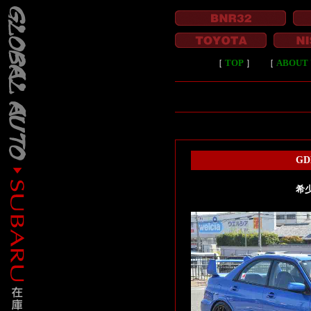
［
TOP
］
［
ABOUT 
GD
希少