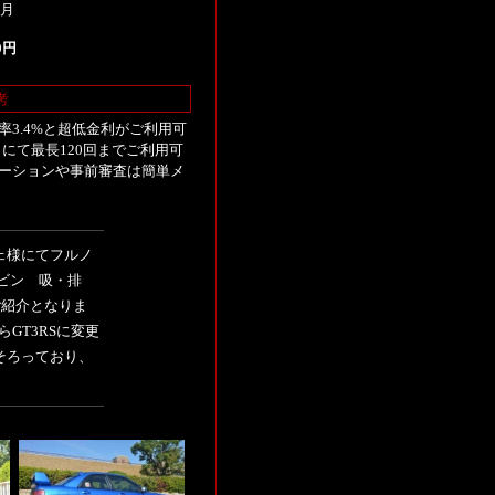
2月
00円
考
3.4%と超低金利がご利用可
にて最長120回までご利用可
ーションや事前審査は簡単メ
ェ様にてフルノ
ービン 吸・排
のご紹介となりま
GT3RSに変更
そろっており、