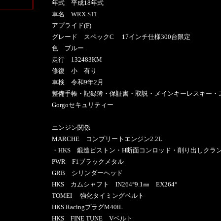
年式 平成18年式
車名 WRX STI
アプライド(F)
グレード スペックC 17インチ仕様300台限定
色 ブルー
走行 132483KM
修復 小 有り
車検 令和9年2月
整備手帳・記録簿・保証書・取説・メインキーレスキー・
Gorgoセキュリティー
エンジン関係
MARCHE コンプリートエンジン2.2L
・HKS 鍛造ピストン・H断面コンロッド・削り出しクラ
PWR F1ブラックメタル
GRB シリンダーヘッド
HKS カムシャフト IN264°9.1㎜ EX264°
TOMEI 強化タイミングベルト
HKS RacingプラグM40iL
HKS FINE TUNE Vベルト