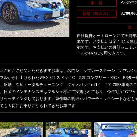
令和9年
車 検
3,780,0
価格（税込み）
備 
自社提携オートローンにて実質年率
能です。お支払いは楽々!頭金無し
能です。お支払いの月額シュミレ
ールかFAXにて即できます。
回ご紹介させていただきますお車は、名門ショップカーステーションマルシ
マルから仕上げられたWRX STI スペックC 2.2LコンプリートE/G>ⅢRSタ
、駆動、冷却トータルチューニング ダイノパックtcf1.0 401.78PS車両
。日頃のメンテナンス等もマルシェ様にて実施されており、今年3月にGT2から
リセッティングしております。製作時の明細やパワーチェックシートなども
ても大切にお乗りになられてきたお車です。