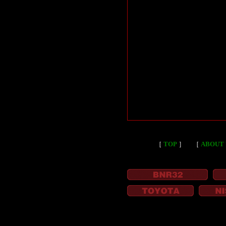
［
TOP
］
［
ABOUT 