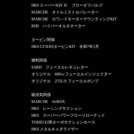
HKS スーパーSQV Ⅳ ブローオフバルブ
MARCHE オイルミストセパレーター
MARCHE ロワ―ドモーターマウンティングKIT
RH9 ハイパーオルタネーター
タービン関係
HKS GTⅢRSタービンKIT 令和7年3月
燃料関係
SARD フューエルレギュレター
オリジナル 680㏄フューエルインジェクター
オリジナル 255L/h フューエルポンプ
吸排気関係
MARCHE AirBOX
HKS レーシングサクション
HKS スーパーパワーフローリローテッド
TOMEI EJ用ターボサクションホース
HKS メタルキャタライザー