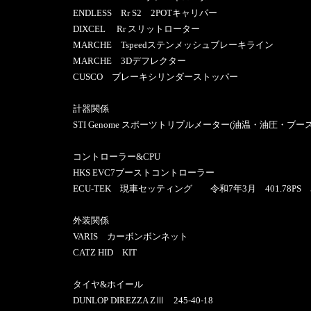
ENDLESS Rr S2 2POTキャリパー
DIXCEL Rr スリットローター
MARCHE Tspeedステンメッシュブレーキライン
MARCHE 3Dデフレクター
CUSCO ブレーキシリンダーストッパー
計器関係
STI Genome スポーツトリプルメーター(油温・油圧・ブー
コントローラー&CPU
HKS EVC7ブーストコントローラー
ECU-TEK 現車セッティング 令和7年3月 401.78PS 54
外装関係
VARIS カーボンボンネット
CATZ HID KIT
タイヤ&ホイール
DUNLOP DIREZZA ZⅢ 245-40-18