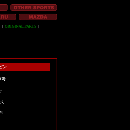
［
ORIGINAL PARTS
］
ービン
車両!
C
年式
KM