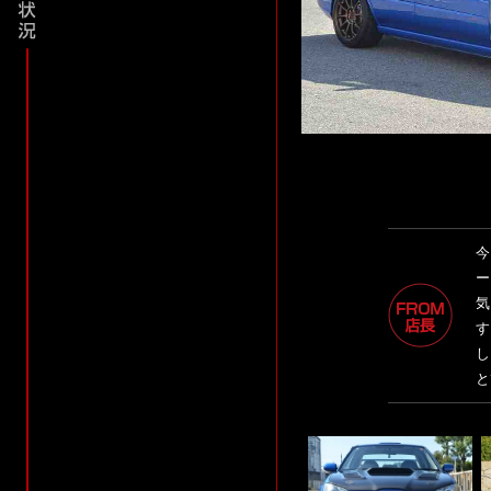
今
ー
気
す
し
と