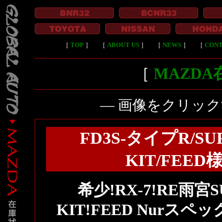
［
TOP
］
［
ABOUT US
］
［
NEWS
］
［
CON
［
MAZD
― 画像をクリッ
FD3S-タイプR/SU
KIT/FE
希少!RX-7!RE雨宮S
KIT!FEED Nur