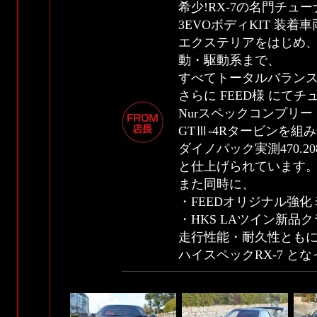
希少!RX-7の名門チューナ
3EVOボディKIT 装着
エクステリアをはじめ
動・駆動系まで、
すべてトータルバランス
さらに FEED様 にて
Nurスペックコンプリー
GTⅢ-4Rタービンを組
ダイノパック実測470.
と仕上げられています
また同時に、
・FEEDオリジナル強化
・HKS LAツイン新品
走行性能・耐久性とも
ハイスペックRX-7 と