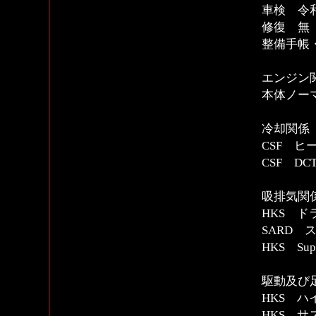
車検 令和
修復 無
整備手帳
エンジン
本体ノー
冷却関係
CSF 
CSF D
吸排気関
HKS ド
SARD
HKS Sup
駆動及び
HKS ハ
HKS 