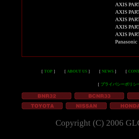
AXIS 
AXIS P
AXIS P
AXIS 
AXIS P
Panasoni
［
TOP
］
［
ABOUT US
］
［
NEWS
］
［
CON
［
プライバシーポリシ
Copyright (C) 2006 GL