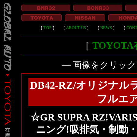
［
TOP
］
［
ABOUT US
］
［
NEWS
］
［
CON
［
TOYOT
― 画像をクリッ
DB42-RZ/オリジナ
フルエ
☆GR SUPRA RZ!VA
ニング!吸排気・制動・