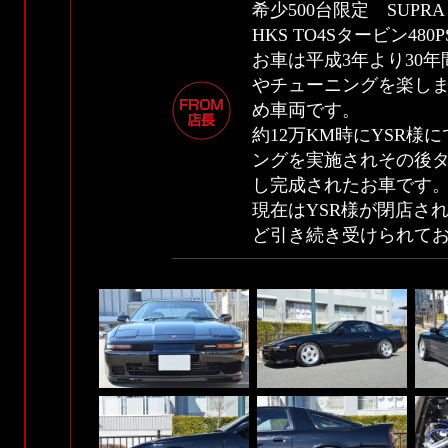
希少500台限定 SUPRA 
HKS TO4Sタービン4
お車は平成3年より30
やチューニングを楽し
め車両です。
約12万KM時にYSR様
ングを実施されその後タ
し完成されたお車です
現在はYSR様が閉店され
ど引き続き受けられて