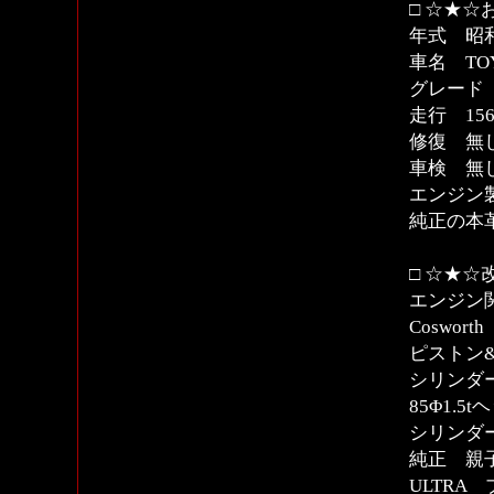
□ ☆★☆
年式 昭和
車名 TOY
グレード 
走行 15
修復 無
車検 無
エンジン
純正の本
□ ☆★☆
エンジン関
Coswor
ピストン
シリンダ
85Φ1.
シリンダ
純正 親
ULTR