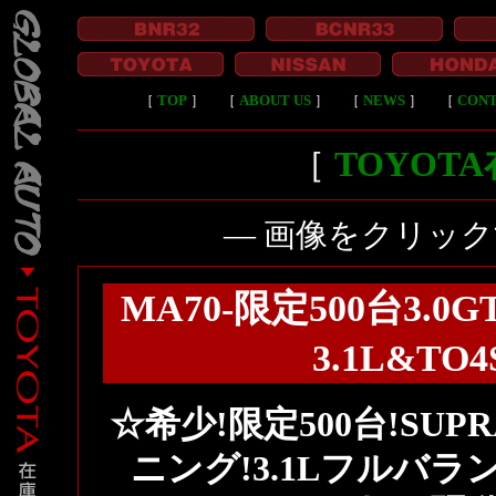
［
TOP
］
［
ABOUT US
］
［
NEWS
］
［
CON
［
TOYOT
― 画像をクリッ
MA70-限定500台3.
3.1L&TO
☆希少!限定500台!SUPRA
ニング!3.1Lフルバラン