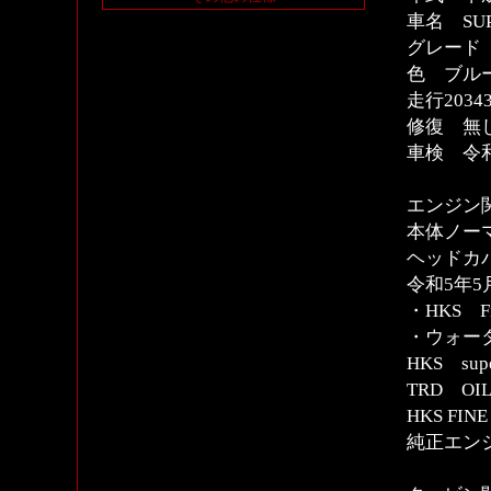
車名 SU
グレード 
色 ブルー
走行2034
修復 無
車検 令
エンジン
本体ノー
ヘッドカ
令和5年5
・HKS Fin
・ウォー
HKS super 
TRD O
HKS FINE
純正エン