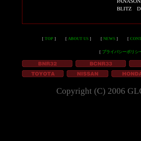
PANASO
BLITZ 
［
TOP
］
［
ABOUT US
］
［
NEWS
］
［
CON
［
プライバシーポリシ
Copyright (C) 2006 GL