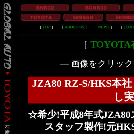
［
TOP
］
［
ABOUT US
］
［
NEWS
］
［
CON
［
TOYOT
― 画像をクリッ
JZA80 RZ-S/HK
し実測
☆希少!平成8年式JZA80
スタッフ製作!元HK