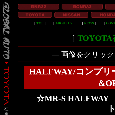
［
TOP
］
［
ABOUT US
］
［
NEWS
］
［
CON
［
TOYOT
― 画像をクリッ
HALFWAY/コンプリ
&O
☆MR-S HALFWA
ト