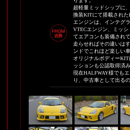
ります。
超軽量ミッドシップに、K
換装KITにて搭載された
エンジンは、インテグラDC
VTECエンジン、ミッ
てエアコンも装備され
走らせればその違いはす
ンドでこれほど楽しい
オリジナルボディーKI
ッションも公認取得済
現在HALFWAY様で
り、中古車として出る