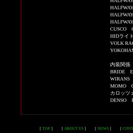
HALFW
HALFW
HALFW
HALFW
CUSCO 
HIDライ
VOLK RA
YOKOHAMA
内装関係
BRIDE
WIRAN
MOMO 
カロッツェ
DENSO 
［
TOP
］
［
ABOUT US
］
［
NEWS
］
［
CON