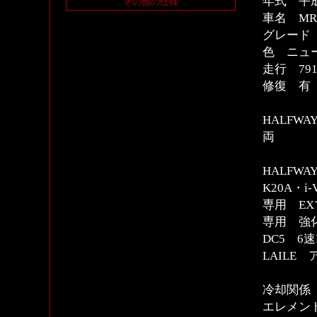
年式 平
その他の仕様
車名 MR
グレード
色 ニュ
走行 791
修復 
HALFW
両
HALFW
K20A・i
専用 E
専用 強
DC5 6速
LAILE
冷却関係
エレメン