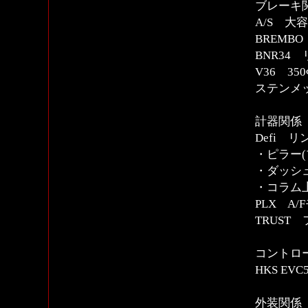
ブレーキ
A/S 
BREMB
BNR34
V36 3
ステンメ
計器関係
Defi 
・ピラー
・ダッシ
・コラム上
PLX A/
TRUST
コントロー
HKS E
外装関係