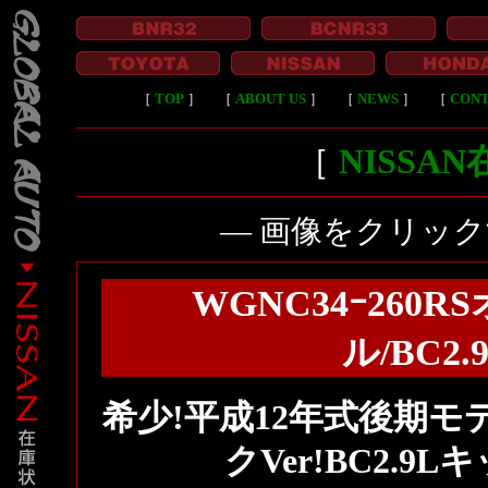
［
TOP
］
［
ABOUT US
］
［
NEWS
］
［
CON
［
NISSA
― 画像をクリッ
WGNC34ｰ260
ル/BC2.
希少!平成12年式後期モ
クVer!BC2.9L