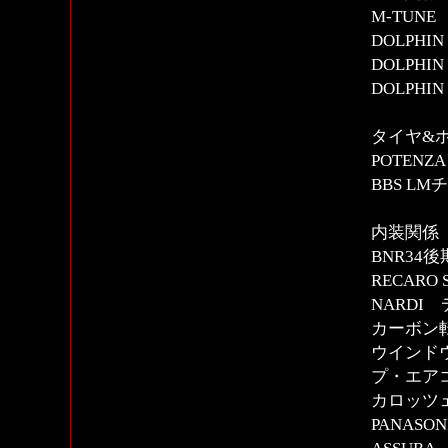
M-TUN
DOLPHI
DOLPH
DOLPH
タイヤ&
POTENZA
BBS LM
内装関係
BNR34
RECAR
NARDI
カーボン
ウインド
プ・エア
カロッツ
PANASON