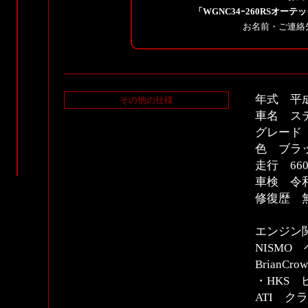
「WGNC34ｰ260RSオーテック
お名前・ご連絡
年式 平
その他の仕様
車名 ス
グレード 
色 ブラ
走行 66
車検 令和
修復歴 
エンジン
NISMO
BrianCro
・HKS
ATI 