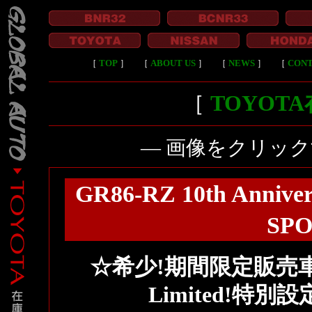
［
TOP
］
［
ABOUT US
］
［
NEWS
］
［
CON
［
TOYOT
― 画像をクリッ
GR86-RZ 10th Anniv
SPO
☆希少!期間限定販売車!GR8
Limited!特