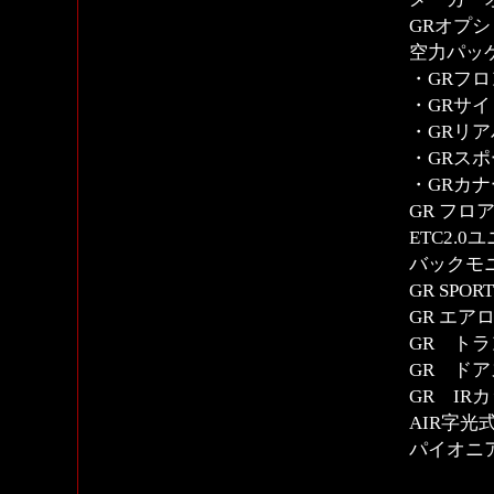
GRオプシ
空力パッケ
・GRフ
・GRサ
・GRリ
・GRス
・GRカ
GR 
ETC2
バッ
GR SP
GR エア
GR ト
GR ド
GR IR
AIR字
パイオニア
付属