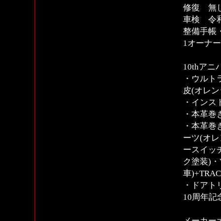
修復 無
車検 令和
整備手帳
1オーナ
10thア
・ウルト
皮(オレ
・インス
・本革巻
・本革巻
ーツ(オ
ースイッ
ク塗装)・
車)+TR
・ドアト
10周年
メーカー