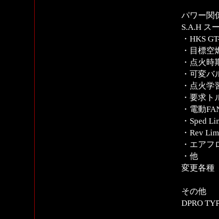
パワー関
S.A.H
・HKS 
・目標空
・点火時期
・可変バ
・点火学習M
・要求トル
・電動FA
・Sped Lim
・Rev Lim
・エアフ
・他
変更各種
その他
DPRO T