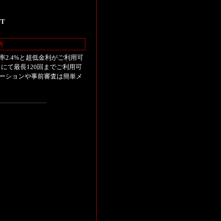
UT
考
2.4%と超低金利がご利用可
にて最長120回までご利用可
ーションや事前審査は簡単メ