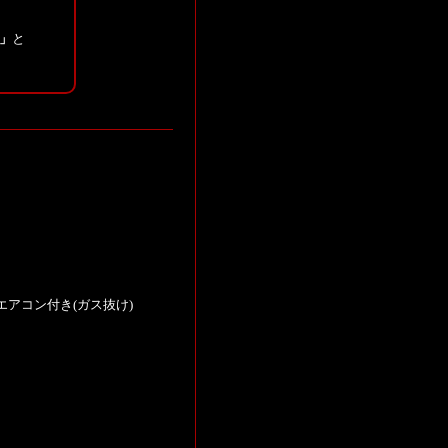
認」
と
アコン付き(ガス抜け)