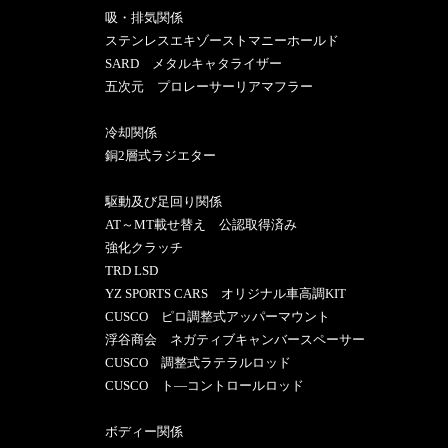
吸・排気関係
ステンレスエキゾーストマニーホールド
SARD メタルキャタライザー
五次元 プロレーサーリアマフラー
冷却関係
銅2層式ラジエター
駆動及び足回り関係
AT～MT載せ替え 公認取得済み
強化クラッチ
TRD LSD
YZ SPORTS CARS オリジナル車高調KIT
CUSCO ピロ調整式アッパーマウント
浮谷商会 ネガティブキャンバースペーサー
CUSCO 調整式ラテラルロッド
CUSCO ト―コントロールロッド
ボディー関係