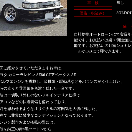
無し
車 検
SOLDO
価格（税込み）
備 
自社提携オートローンにて実質年率
能です。お支払いは楽々!頭金無し
能です。お支払いの月額シュミレ
ールかFAXにて即できます。
回ご紹介させていただきますお車は、
ヨタ カローラレビン AE86 GTアペックス AE111
バルブエンジンを搭載し、吸排気・駆動系などをバランス良く仕上げた、
時の走りと雰囲気を色濃く残した一台です。
装は一切取り外しのないフルインテリア仕様で、
アコンなどの快適装備も備わっており、
時を思わせるようなオリジナルの雰囲気を大切に残した、
在では非常に希少なコンディションとなっております。
ンジン製作および搭載の際には、
装を純正の赤×黒ツートンから