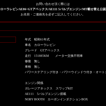
お問い合わせ頂く際には
ローラレビンAE86ｰGTアペックス/AE111 5バルブエンジン/MT載せ替え公
お名前・ご連絡先を必ずご記入してください。
年式 昭和61年式
車名 カローラレビン
グレード GTアペックス
走行 151885KM メーター交換不明車
修復 無し
車検 無し
パワーステアリング付き・パワーウインドウ付き・オートエ
エンジン関係
ガレージアネックス スワップKIT
AE111 5バルブエンジン搭載
NOBY BOOTH カーボンインダクションBOX