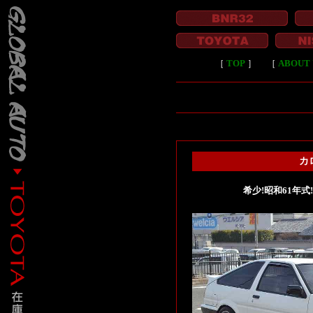
［
TOP
］
［
ABOUT 
カ
希少!昭和61年