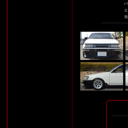
パ
エ
当