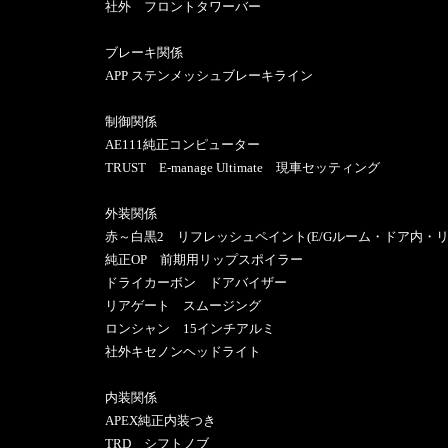
社外 フロントタワーバー
ブレーキ関係
APP ステンメッシュブレーキライン
制御関係
AE111純正コンピューター
TRUST E-manage Ultimate 現車セッティング
外装関係
赤～白黒2 リフレッシュペイント(E/Gルーム・ドア内・リ
純正OP 前期用リップスポイラー
ドライカーボン ドアバイザー
リアゲート スムージング
ロンシャン 15インチアルミ
社外キセノンヘッドライト
内装関係
APEX純正内装つき
TRD シフトノブ