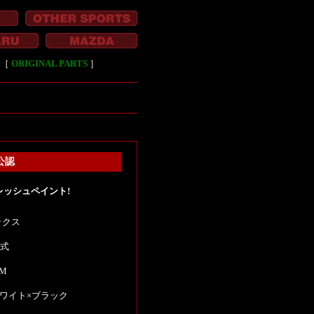
［
ORIGINAL PARTS
］
公認
レッシュペイント!
ックス
年式
KM
ワイト×ブラック