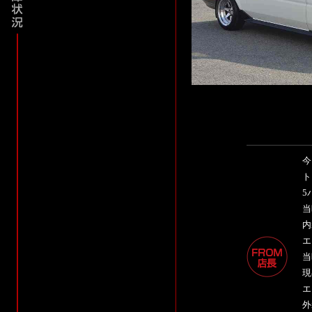
今
ト
5
当
内
エ
当
現
エ
外