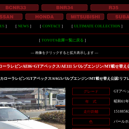
US
］
［
NEWS
］
［
CONTACT
］
［
ULTIMATE COLLECTION
］
［
TOYOTA在庫一覧に戻る
］
― 画像をクリックすると拡大表示します ―
ローラレビンAE86ｰGTアペックス/AE111 5バルブエンジン/MT載せ替え
式!カローラレビン!GTアペックス!4AG5バルブエンジン!MT載せ替え公認!リフ
GTアペ
グレード
昭和61
年 式
151885
走行距離
パールホ
色