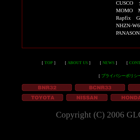
CUSCO
MOMO 
Rapfix
NHZN-
PANASON
［
TOP
］
［
ABOUT US
］
［
NEWS
］
［
CON
［
プライバシーポリシ
Copyright (C) 2006 GL