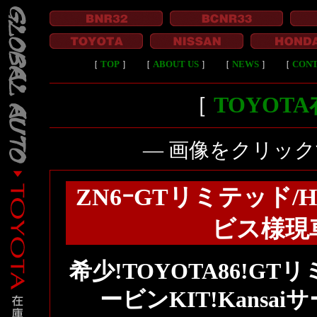
［
TOP
］
［
ABOUT US
］
［
NEWS
］
［
CON
［
TOYOT
― 画像をクリッ
ZN6ｰGTリミテッド/H
ビス様現
希少!TOYOTA86!G
ービンKIT!Kans