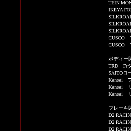
TEIN M
IKEYA
SILKR
SILKR
SILKR
CUSCO
CUSCO
ボディー
TRD F
SAIT
Kansa
Kansa
Kansa
ブレーキ
D2 RAC
D2 RAC
D2 RA