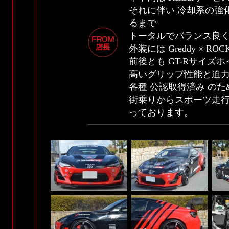
それに伴い 冷却系の強
るまで
トータルでバランス良
外装には Greddy × R
前後とも GT-Rサイズ
高いグリップ性能と迫
各種 公認取得済み のた
街乗りからスポーツ走行
っております。