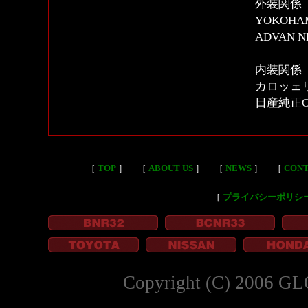
外装関係
YOKOHAM
ADVAN NE
内装関係
カロッェ
日産純正O
［
TOP
］
［
ABOUT US
］
［
NEWS
］
［
CON
［
プライバシーポリシ
Copyright (C) 2006 GL