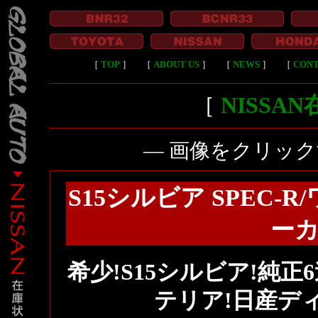
［
TOP
］
［
ABOUT US
］
［
NEWS
］
［
CON
［
NISSA
― 画像をクリッ
S15シルビア SPEC-
ーカ
希少!S15シルビア!純正
テリア!日産デ