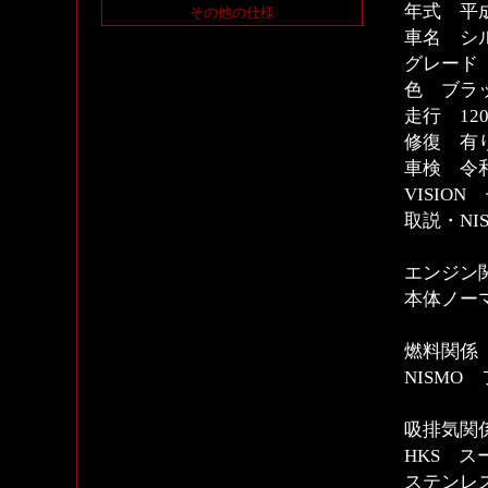
年式 平成
その他の仕様
車名 シ
グレード
色 ブラ
走行 120
修復 有
車検 令和
VISIO
取説・N
エンジン
本体ノー
燃料関係
NISMO
吸排気関
HKS 
ステンレ