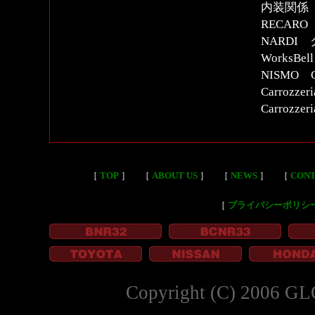
内装関係
RECAR
NARDI
Works
NISMO
Carroz
Carrozze
［
TOP
］
［
ABOUT US
］
［
NEWS
］
［
CON
［
プライバシーポリシ
Copyright (C) 2006 GL