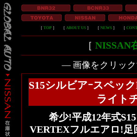
［
TOP
］
［
ABOUT US
］
［
NEWS
］
［
CON
［
NISSA
― 画像をクリッ
S15シルビアｰスペックR
ライト
希少!平成12年式S1
VERTEXフルエアロ!