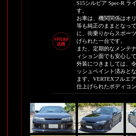
S15シルビア Spec-
す。
お車は、機関関係はオリ
等も純正のままとなっ
に、街乗りからスポー
げられた一台です。
また、定期的なメンテ
ィション面でも安心し
外装につきましては、令
ッシュペイント済みと
ます。VERTEXフル
仕上げられたボディコ