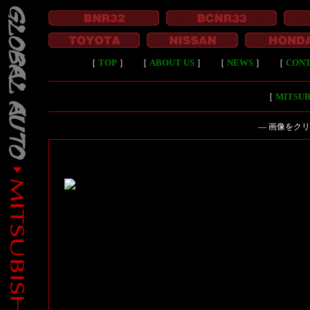
［
TOP
］
［
ABOUT US
］
［
NEWS
］
［
CON
［
MITSU
― 画像をク