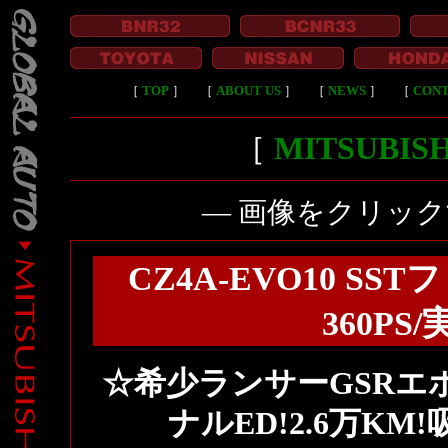
［
TOP
］
［
ABOUT US
］
［
NEWS
］
［
CON
［
MITSUBI
― 画像をクリッ
CZ4A-EVO10 SS
360PS
☆希少ランサーGSRエボ
ナルED!2.6万K