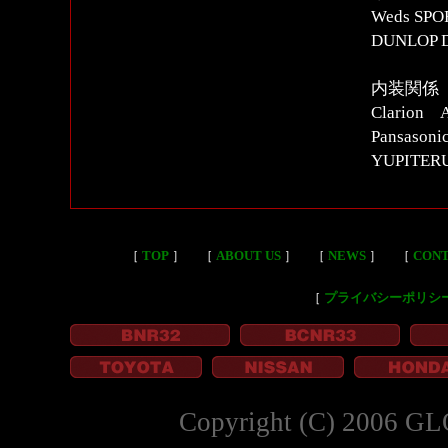
Weds S
DUNLOP 
内装関係
Clari
Pansason
YUPIT
［
TOP
］
［
ABOUT US
］
［
NEWS
］
［
CON
［
プライバシーポリシ
Copyright (C) 2006 GL