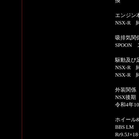
換
エンジン
NSX-R
吸排気関
SPOON
駆動及び
NSX-R
NSX-R
外装関係
NSX後
令和4年
ホイール
BBS LM
Rr9.5J×18