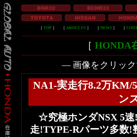
［
TOP
］
［
ABOUT US
］
［
NEWS
］
［
CON
［
HOND
― 画像をクリッ
NA1-実走行8.2万KM
ン
☆究極ホンダNSX 5速
走!TYPE-Rパーツ多