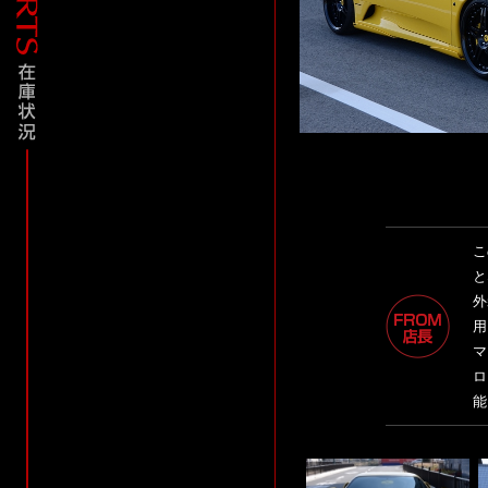
こ
と
外
用
マ
ロ
能