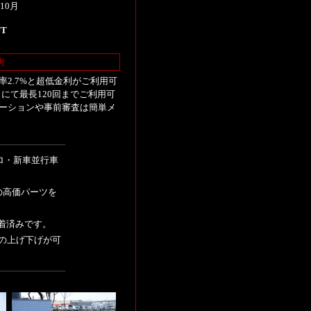
10月
UT
考
2.7%と超低金利がご利用可
にて最長120回までご利用可
ーションや事前審査は簡単メ
アロ・新車並行車
どの高価パーツを
装着済みです。
高の上げ下げが可