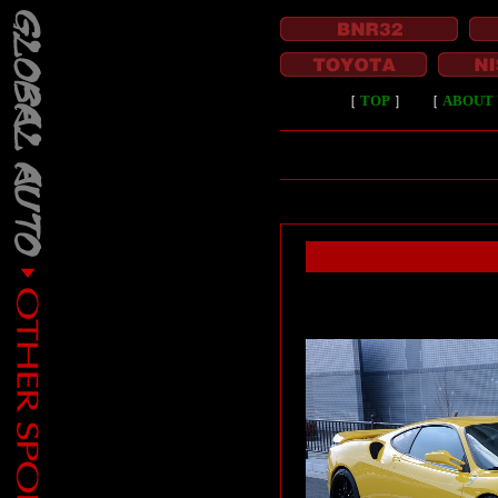
［
TOP
］
［
ABOUT 