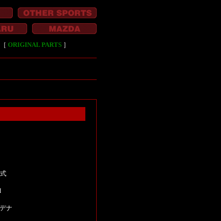
［
ORIGINAL PARTS
］
年式
M
デナ