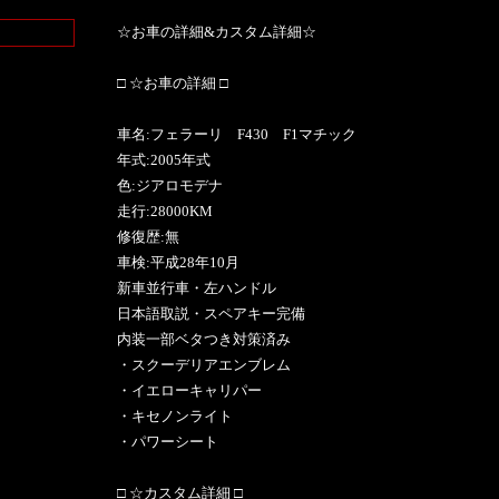
☆お車の詳細&カスタム詳細☆
□ ☆お車の詳細 □
車名:フェラーリ F430 F1マチック
年式:2005年式
色:ジアロモデナ
走行:28000KM
修復歴:無
車検:平成28年10月
新車並行車・左ハンドル
日本語取説・スペアキー完備
内装一部ベタつき対策済み
・スクーデリアエンブレム
・イエローキャリパー
・キセノンライト
・パワーシート
□ ☆カスタム詳細 □