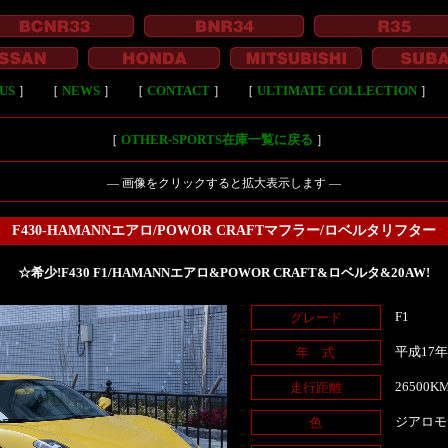
US
］
［
NEWS
］
［
CONTACT
］
［
ULTIMATE COLLECTION
］
［
OTHER-SPORTS在庫一覧に戻る
］
― 画像をクリックすると拡大表示します ―
F430-HAMANNエアロ/POWOR CRAFTマフラー/ロベルタリフター
☆希少!F430 F1/HAMANNエアロ&POWOR CRAFT&ロベルタ&20AW!
F1
グレード
平成17
年 式
26500K
走行距離
ジアロモ
色