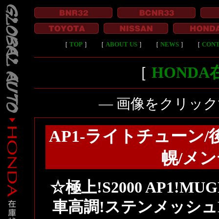
［
TOP
］
［
ABOUT US
］
［
NEWS
］
［
CON
［
HOND
― 画像をクリッ
AP1-ライトチューン
幌/メ
☆極上!S2000 AP1!M
車高調!ステンメッシュ