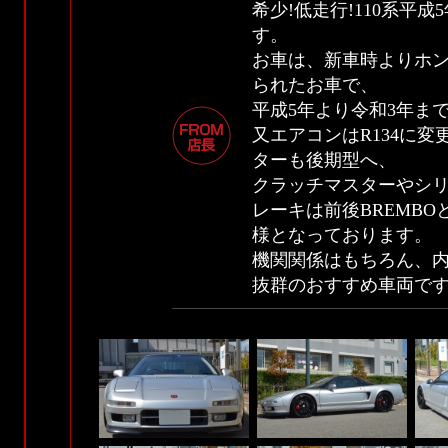
希少!低走行!110系平
す。
お車は、新車時よりホ
られたお車で、
平成5年より令和3年ま
又エアコンはR134に変
ターも後期型へ、
クラッチマスターやシリ
レーキは前後BREMB
様となっております。
機関関係はもちろん、
抜群のおすすめ車両で