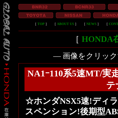
［
TOP
］
［
ABOUT US
］
［
NEWS
］
［
CON
［
HOND
― 画像をクリッ
NA1ｰ110系5速MT/
テ
☆ホンダNSX5速!ディ
スペンション!後期型AB