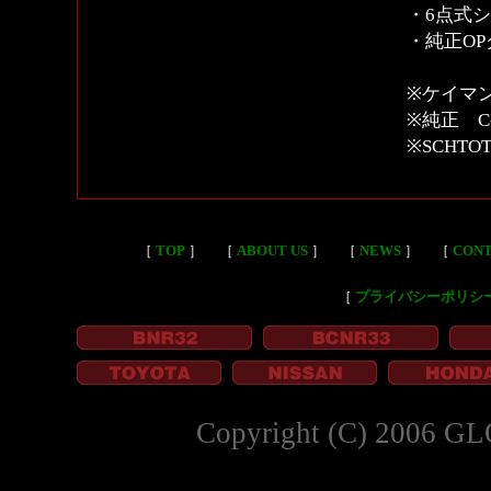
・6点式
・純正OP
※ケイマ
※純正 C
※SCHT
［
TOP
］
［
ABOUT US
］
［
NEWS
］
［
CON
［
プライバシーポリシ
Copyright (C) 2006 GL