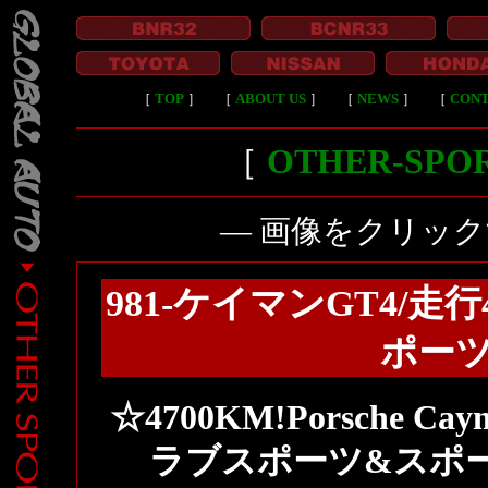
［
TOP
］
［
ABOUT US
］
［
NEWS
］
［
CON
［
OTHER-SP
― 画像をクリッ
981-ケイマンGT4/走
ポーツ
☆4700KM!Porsche 
ラブスポーツ&スポー