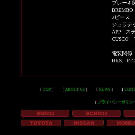
ブレーキ
BREMB
2ピース
ジュラテッ
APP 
CUSC
電装関係
HKS F-CO
［
TOP
］
［
ABOUT US
］
［
NEWS
］
［
CON
［
プライバシーポリシ