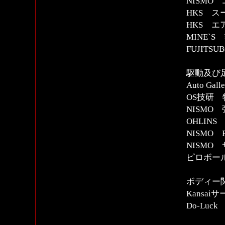
NISMO
HKS 
HKS 
MINE`
FUJIT
駆動及び
Auto Gal
OS技研
NISMO
OHLIN
NISMO
NISM
ピロボー
ボディー
Kansa
Do-Lu