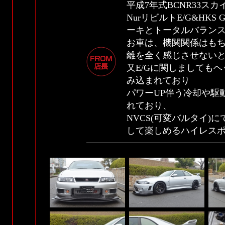
平成7年式BCNR33スカ
NurリビルトE/G&HKS 
ーキとトータルバラン
お車は、機関関係はも
離を全く感じさせない
又E/Gに関しましても
み込まれており
パワーUP伴う冷却や駆
れており、
NVCS(可変バルタイ)
して楽しめるハイレス