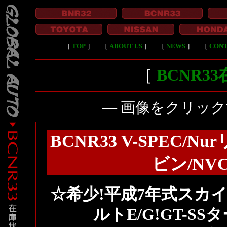
［
TOP
］
［
ABOUT US
］
［
NEWS
］
［
CON
［
BCNR3
― 画像をクリッ
BCNR33 V-SPEC/
ビン/NV
☆希少!平成7年式スカイライ
ルトE/G!GT-SS