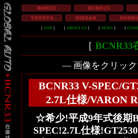
［
TOP
］
［
ABOUT US
］
［
NEWS
］
［
CON
［
BCNR3
― 画像をクリッ
BCNR33 V-SPEC/
2.7L仕様/VARON 
☆希少!平成9年式後期BC
SPEC!2.7L仕様!GT2