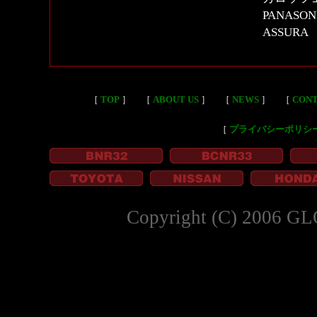
PANASON
ASSURA
［
TOP
］
［
ABOUT US
］
［
NEWS
］
［
CON
［
プライバシーポリシ
Copyright (C) 2006 GL