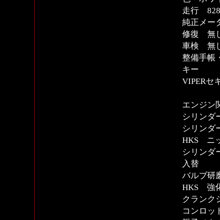
走行 82
純正メー
修復 無
車検 無
整備手帳
キー
VIPER
エンジン関
シリンダ
シリンダ
HKS ニ
シリンダ
入替
バルブ研
HKS 
クランク
コンロ