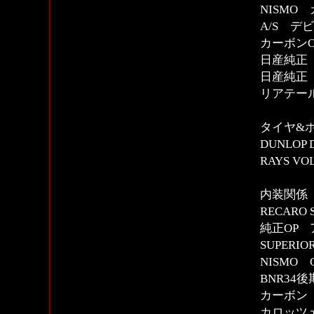
NISMO
A/S 
カーボンO
日産純正
日産純正
リアテール
タイヤ&
DUNLOP 
RAYS VOL
内装関係
RECAR
純正OP
SUPER
NISMO
BNR3
カーボン
カロッツェリ