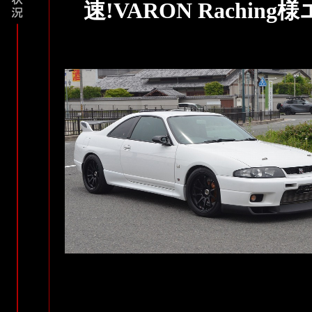
速!VARON Rachi