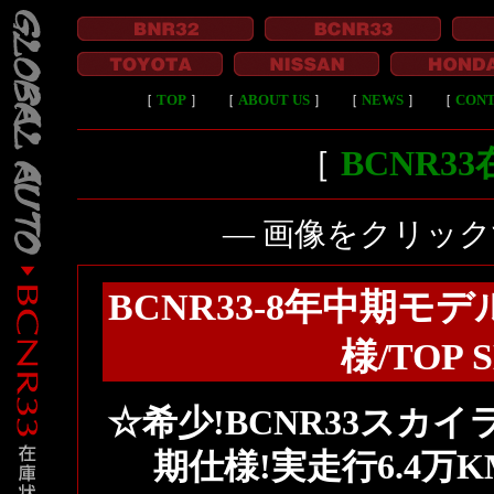
［
TOP
］
［
ABOUT US
］
［
NEWS
］
［
CON
［
BCNR3
― 画像をクリッ
BCNR33-8年中期モ
様/TOP
☆希少!BCNR33スカイ
期仕様!実走行6.4万