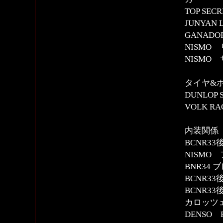
TOP SE
JUNYAN 
GANAD
NISM
NISM
タイヤ&
DUNLOP S
VOLK RAC
内装関係
BCNR3
NISMO
BNR34
BCNR3
BCNR3
カロッツ
DENSO 