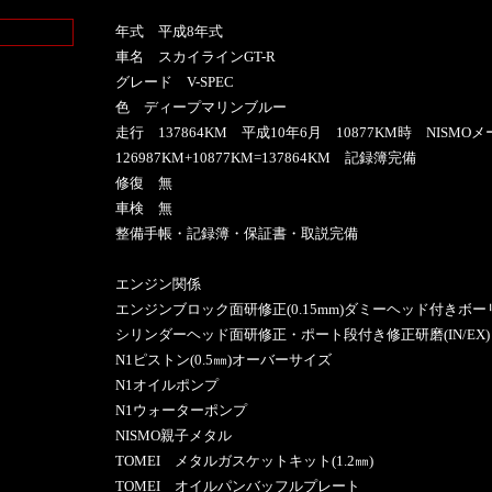
年式 平成8年式
車名 スカイラインGT-R
グレード V-SPEC
色 ディープマリンブルー
走行 137864KM 平成10年6月 10877KM時 NIS
126987KM+10877KM=137864KM 記録簿完備
修復 無
車検 無
整備手帳・記録簿・保証書・取説完備
エンジン関係
エンジンブロック面研修正(0.15mm)ダミーヘッド付きボ
シリンダーヘッド面研修正・ポート段付き修正研磨(IN/EX)
N1ピストン(0.5㎜)オーバーサイズ
N1オイルポンプ
N1ウォーターポンプ
NISMO親子メタル
TOMEI メタルガスケットキット(1.2㎜)
TOMEI オイルパンバッフルプレート