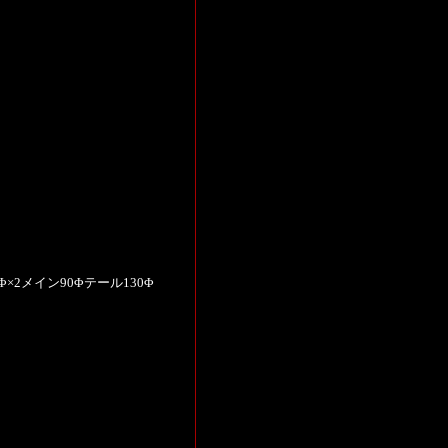
×2メイン90Φテール130Φ