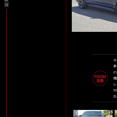
今
希
の
機
レ
N
出