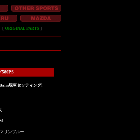
［
ORIGINAL PARTS
］
580PS
toBahn現車セッティング!
式
KM
マリンブルー