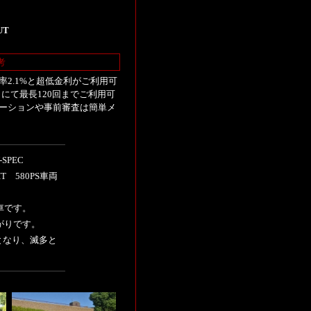
UT
考
2.1%と超低金利がご利用可
にて最長120回までご利用可
ーションや事前審査は簡単メ
SPEC
T 580PS車両
車です。
がりです。
となり、滅多と