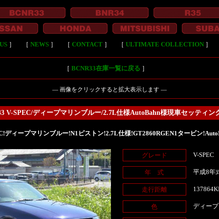
US
］
［
NEWS
］
［
CONTACT
］
［
ULTIMATE COLLECTION
］
［
BCNR33在庫一覧に戻る
］
― 画像をクリックすると拡大表示します ―
33 V-SPEC/ディープマリンブルー/2.7L仕様AutoBahn様現車セッティング
PEC!ディープマリンブルー!N1ピストン!2.7L仕様!GT2860RGEN1タービン!Au
V-SPEC
グレード
平成8年
年 式
137864
走行距離
ディープ
色