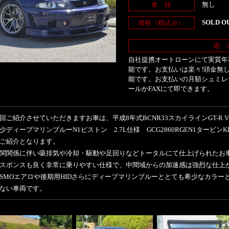
無し
車 検
SOLD O
価格（税込み）
備 
自社提携オートローンにて実質年率
能です。お支払いは楽々!頭金無し
能です。お支払いの月額シュミレ
ールかFAXにて即できます。
回ご紹介させていただきますお車は、平成8年式BCNR33スカイラインGT-R V-
少ディープマリンブルーN1ピストン 2.7L仕様 GCG2860RGEN1タービンKI
ご紹介となります。
関関係に伴い吸排気や冷却・駆動や足回りなどトータルにて仕上げられたお
スポンスも良く非常に乗りやすい仕様で、中間域からの加速感は強烈な仕上
ISMOエアロや後期用HIDさらにディープマリンブルーととても希少なカラー
ない車両です。