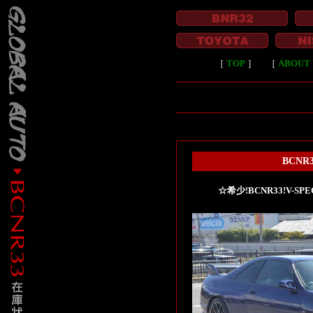
［
TOP
］
［
ABOUT 
BCNR
☆希少!BCNR33!V-S