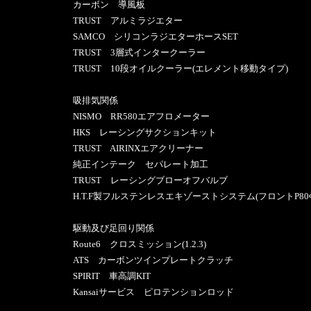
カーボン 導風板
TRUST アルミラジエター
SAMCO シリコンラジエターホースSET
TRUST 3層式インタークーラー
TRUST 10段オイルクーラー(エレメント移動タイプ)
吸排気関係
NISMO RR580エアフロメーター
HKS レーシングサクションキット
TRUST AIRINXエアクリーナー
純正インテーク セパレート加工
TRUST レーシングブローオフバルブ
H.T.F製フルステンレスエキゾーストシステム(フロントP80Φ
駆動及び足回り関係
Route6 クロスミッション(1.2.3)
ATS カーボンツインプレートクラッチ
SPIRIT 車高調KIT
Kansaiサービス ピロテンションロッド