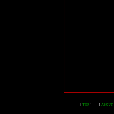
［
TOP
］
［
ABOUT 