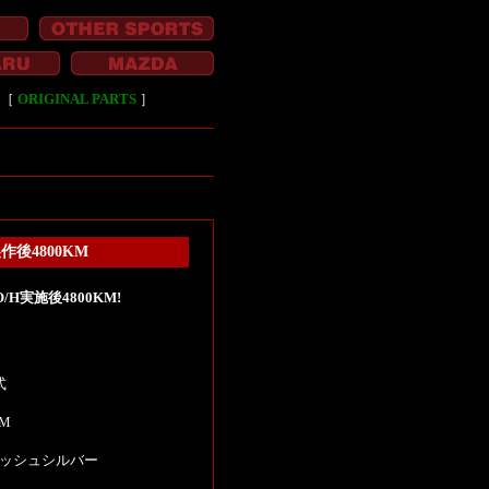
［
ORIGINAL PARTS
］
後4800KM
H実施後4800KM!
式
KM
ッシュシルバー