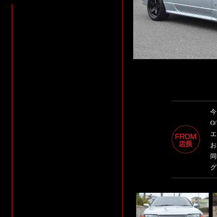
今
O
エ
お
同
グ