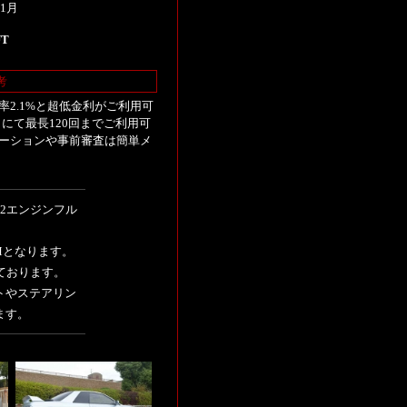
1月
UT
考
2.1%と超低金利がご利用可
にて最長120回までご利用可
ーションや事前審査は簡単メ
2エンジンフル
Mとなります。
ております。
トやステアリン
ます。