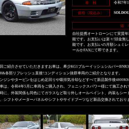
令和7年1
車 検
SOLDO
価格（税込み）
備 
自社提携オートローンにて実質年率
能です。お支払いは楽々!頭金無し
能です。お支払いの月額シュミレ
ールかFAXにて即できます。
回ご紹介させていただきますお車は、希少KG1ブルーイッシュシルバーBNR3
/H&各部リフレッシュ直後!コンディション抜群車両のご紹介となります。
ンジンやタービンをはじめ足回りや吸排気冷却などすべて新品製作後4800K
車は、令和4年5月に車両をご購入され、フェニックスパワー様にて施工され
時に、外装関係も同色にてガラスなど取り外しオールペイント、内装もシー
、シフトやメーターパネルやシフトやサイドブーツなど新品交換されており