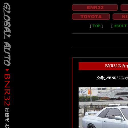
［
TOP
］
［
ABOUT 
BNR32ス
☆希少!BNR32ス