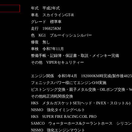
年式 平成2年式
車名 スカイラインGT-R
グレード 標準車
走行 196825KM
色 KG1 ブルーイッシュシルバー
修復 無し
車検 令和7年11月
整備手帳・記録簿・保証書・取説・メインキー完備
その他 VIPERセキュリティー
エンジン関係 令和5年4月 192000KM時完成(製作後4825
フェニックスパワー様にてエンジンO/H実施
ピストンリング交換・親子メタル交換・OILポンプ交換・W
その他純正消耗関係交換
HKS メタルガスケットSET(ヘッド・IN/EX・スロットル)
NISMO 強化タイミングベルト
HKS SUPER FIRE RACING COIL PRO
SAMCO ウォーターホース&クーラントホース シリコ
NISMO 強化エンジンマウント