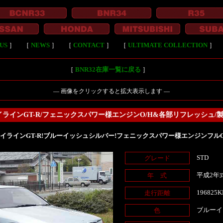
US
］
［
NEWS
］
［
CONTACT
］
［
ULTIMATE COLLECTION
］
［
BNR32在庫一覧に戻る
］
― 画像をクリックすると拡大表示します ―
カイラインGT-R/フェニックスパワー様エンジンO/H&各部リフレッシュ/製作
カイラインGT-R!ブルーイッシュシルバー!フェニックスパワー様エンジンフルO/
STD
グレード
平成2年
年 式
196825
走行距離
ブルーイ
色