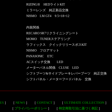
RIZINGⅢ HEDライトKIT
ミラーレンズ 純正新品交換
NISMO LM GT4 9.5×18+12
内装関係
RECARO SR7リクライニングシート
MOMO TUNERステアリング
ラフィックス クイックリリースボスKIT
NISMO フロアマット
PANASONIC ETC
ACスイッチ交換 LED
メーターパネル関係 CLUSE LED
シフトブーツ&サイドブレーキレバーブーツ 純正交換
シフトパネル・メーターフードパネル 交換
US
］
［
NEWS
］
［
CONTACT
］
［
ULTIMATE COLLECTION
］
［
プライバシーポリシー
］
［
特定商取引法に基づく表記
］