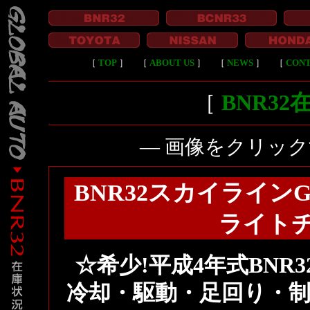
［
TOP
］
［
ABOUT US
］
［
NEWS
］
［
CON
［
BNR3
― 画像をクリッ
BNR32スカイラインG
ライト
☆希少!平成4年式BNR
冷却・駆動・足回り・制