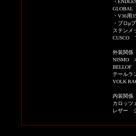
・ENDL
GLOBAL
・V36用
・プロμ
ステンメ
CUSC
外装関係
NISM
BELLO
テールラン
VOLK RAC
内装関係
カロッツ
レザー 