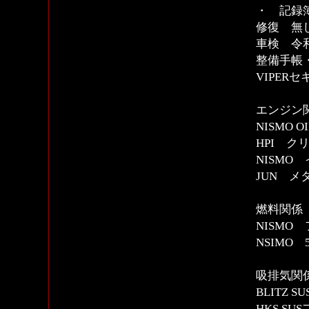
・ 記録
修復 無
車検 令和
整備手帳
VIPER
エンジン
NISMO
HPI ク
NISMO
JUN 
燃料関係
NISM
NSIMO
吸排気関
BLITZ 
HKS S