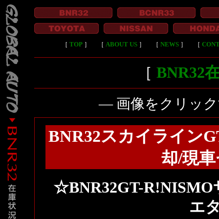
［
TOP
］
［
ABOUT US
］
［
NEWS
］
［
CON
［
BNR3
― 画像をクリッ
BNR32スカイラインG
却/現
☆BNR32GT-R!NIS
エタ