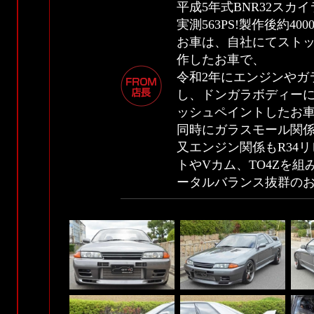
平成5年式BNR32スカイラ
実測563PS!製作後約4
お車は、自社にてスト
作したお車で、
令和2年にエンジンやガ
し、ドンガラボディー
ッシュペイントしたお
同時にガラスモール関
又エンジン関係もR34
トやVカム、TO4Zを
ータルバランス抜群の