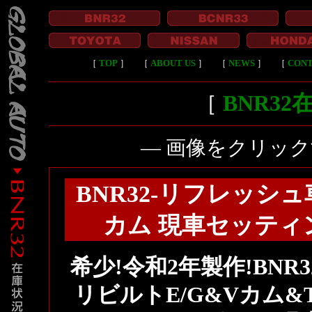
［
TOP
］
［
ABOUT US
］
［
NEWS
］
［
CON
［
BNR3
― 画像をクリッ
BNR32-リフレッシュ
カム 現車セッティング
希少!令和2年製作!BNR3
リビルトE/G&Vカム&TO