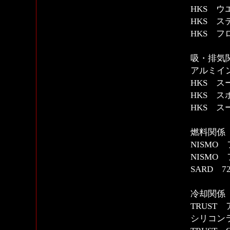
HKS 
HKS ス
HKS フ
吸・排気
アルミイ
HKS 
HKS 
HKS 
燃料関係
NISMO
NISMO
SARD 
冷却関係
TRUST
シリコン