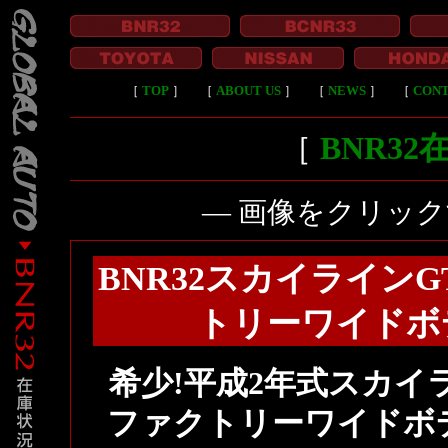
［
TOP
］
［
ABOUT US
］
［
NEWS
］
［
CON
［
BNR3
― 画像をクリッ
BNR32スカイラインG
トリーワイドボ
希少!平成2年式スカイラ
ファクトリーワイドボ