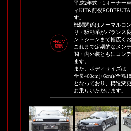
平成2年式・1オーナー
ィKIT&前後ROBER
す。
機関関係はノーマルコ
り・駆動系がバランス
ントシーンまで幅広く
これまで定期的なメン
関・内外装ともにコン
ます。
また、ボディサイズは
全長460cm(+6cm)/全幅18
となっており、構造変
お乗りいただけます。