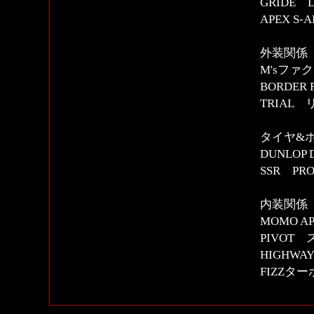
GRIDE Dig
APEX S
外装関係
M'sファ
BORDER
TRIAL
タイヤ&
DUNLOP D
SSR PRO
内装関係
MOMO 
PIVOT
HIGHWAY
FIZZタ