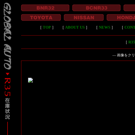
［
TOP
］
［
ABOUT US
］
［
NEWS
］
［
CON
［
R
― 画像をク