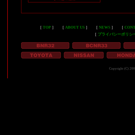
［
TOP
］
［
ABOUT US
］
［
NEWS
］
［
CON
［
プライバシーポリシ
Copyright (C) 20