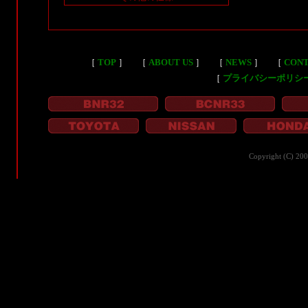
［
TOP
］
［
ABOUT US
］
［
NEWS
］
［
CON
［
プライバシーポリシ
Copyright (C) 20