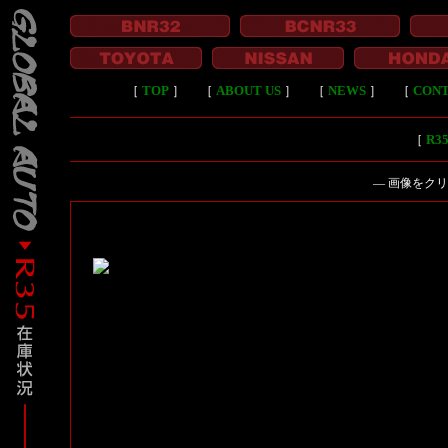
［
TOP
］
［
ABOUT US
］
［
NEWS
］
［
CON
［
R
― 画像をク