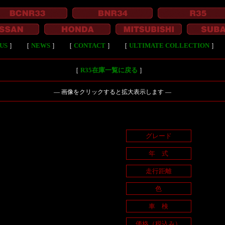
US
］
［
NEWS
］
［
CONTACT
］
［
ULTIMATE COLLECTION
］
［
R35在庫一覧に戻る
］
― 画像をクリックすると拡大表示します ―
グレード
年 式
走行距離
色
車 検
価格（税込み）