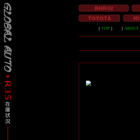
［
TOP
］
［
ABOUT 