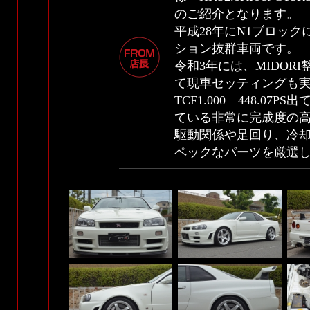
のご紹介となります。
平成28年にN1ブロックに
ション抜群車両です。
令和3年には、MIDO
て現車セッティングも
TCF1.000 448.0
ている非常に完成度の
駆動関係や足回り、冷
ペックなパーツを厳選