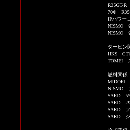
R35GT
70Φ R
IPパワー
NISMO
NISMO
タービン
HKS G
TOMEI
燃料関係 
MIDO
NISMO
SARD 
SARD 2
SARD
SARD 