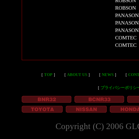
ROBSO
ROBSO
PANASO
PANAS
PANASON
COMTE
COMTE
［
TOP
］
［
ABOUT US
］
［
NEWS
］
［
CON
［
プライバシーポリシ
Copyright (C) 2006 GL