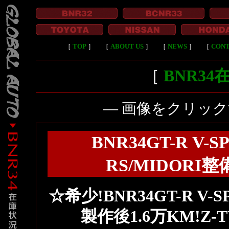
［
TOP
］
［
ABOUT US
］
［
NEWS
］
［
CON
［
BNR3
― 画像をクリッ
BNR34GT-R V-S
RS/MIDOR
☆希少!BNR34GT-R V-S
製作後1.6万KM!Z