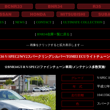
US
］
［
NEWS
］
［
CONTACT
］
［
ULTIMATE COLLECTION
］
［
BNR34在庫一覧に戻る
］
― 画像をクリックすると拡大表示します ―
R34-V-SPEC2/WV2スパークリングシルバー/TOMEI ECUライトチュー
☆BNR34GT-R V-SPEC2!ファインチューン車両!メンテナンス多数実施!
V-SPEC
グレード
平成12
年 式
104135
走行距離
スパーク
色