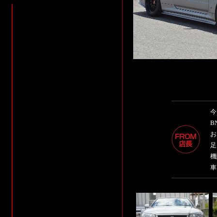
今
B
お
足
機
車