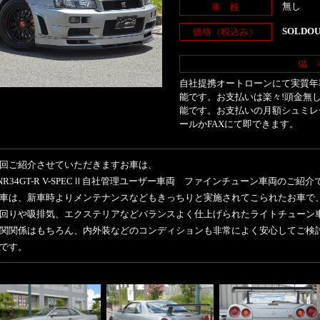
無し
車 検
SOLDO
価格（税込み）
備 
自社提携オートローンにて実質年率
能です。お支払いは楽々!頭金無し
能です。お支払いの月額シュミレ
ールかFAXにて即できます。
回ご紹介させていただきますお車は、
NR34GT-R V-SPECⅡ自社管理ユーザー車両 ファインチューン車両のご紹介
車は、新車時よりメンテナンスなどもきっちりと実施されてこられたお車で
回りや吸排気、エクステリアなどバランスよく仕上げられたライトチューン
関関係はもちろん、内外装などのコンディションも非常によく安心してご検
です。