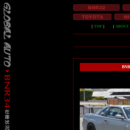
［
TOP
］
［
ABOUT 
BN