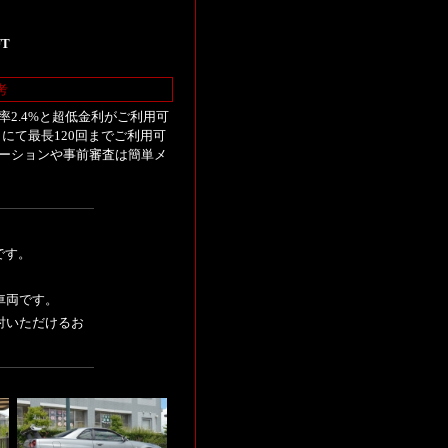
UT
考
2.4%と超低金利がご利用可
にて最長120回までご利用可
ーションや事前審査は簡単メ
です。
、
車両です。
討いただけるお