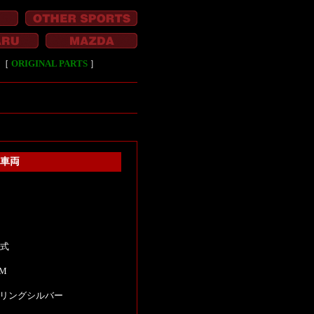
［
ORIGINAL PARTS
］
ン車両
Ⅱ
年式
KM
リングシルバー