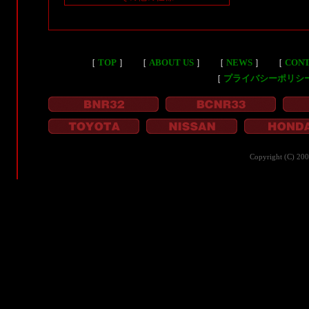
［
TOP
］
［
ABOUT US
］
［
NEWS
］
［
CON
［
プライバシーポリシ
Copyright (C) 20