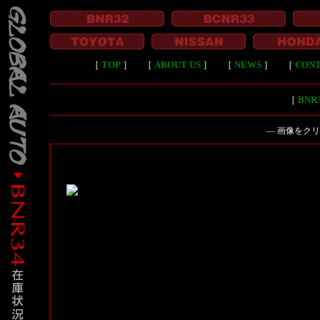
［
TOP
］
［
ABOUT US
］
［
NEWS
］
［
CON
［
BN
― 画像をク