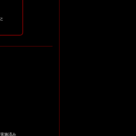
と
ル実施済み