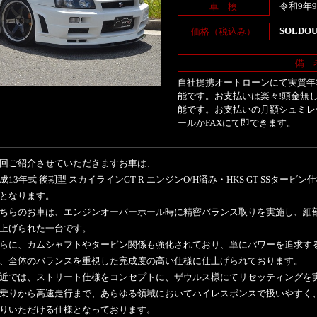
令和9年
車 検
SOLDO
価格（税込み）
備 
自社提携オートローンにて実質年率
能です。お支払いは楽々!頭金無し
能です。お支払いの月額シュミレ
ールかFAXにて即できます。
回ご紹介させていただきますお車は、
成13年式 後期型 スカイラインGT-R エンジンO/H済み・HKS GT-SSタービン仕
となります。
ちらのお車は、エンジンオーバーホール時に精密バランス取りを実施し、細
上げられた一台です。
らに、カムシャフトやタービン関係も強化されており、単にパワーを追求す
、全体のバランスを重視した完成度の高い仕様に仕上げられております。
近では、ストリート仕様をコンセプトに、ザウルス様にてリセッティングを
乗りから高速走行まで、あらゆる領域においてハイレスポンスで扱いやすく
りいただける仕様となっております。