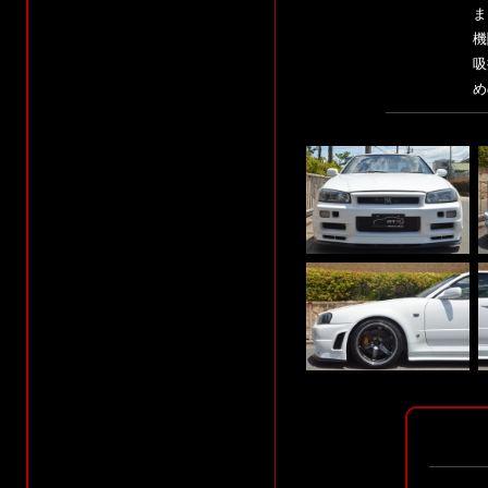
ま
機
吸
め