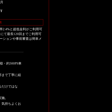
9月
UT
考
2.4%と超低金利がご利用可
にて最長120回までご利用可
ーションや事前審査は簡単メ
様・約500PS車
部まで丁寧に組
るだけではな
実施。
、気持ちよくお