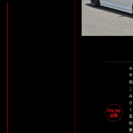
今
平
両
こ
み
さ
く
直
街
乗