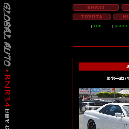
［
TOP
］
［
ABOUT 
希少!平成13