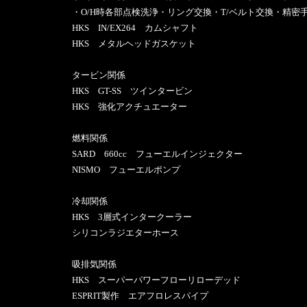
・O/H時各部点検洗浄・リング交換・T/ベルト交換・精密
HKS IN/EX264 カムシャフト
HKS メタルヘッドガスケット
タービン関係
HKS GT-SS ツインタービン
HKS 強化アクチュエーター
燃料関係
SARD 660cc フューエルインジェクター
NISMO フューエルポンプ
冷却関係
HKS 3層式インタークーラー
シリコンラジエターホース
吸排気関係
HKS スーパーパワーフローリローデッド
ESPRIT製作 エアフロレスパイプ