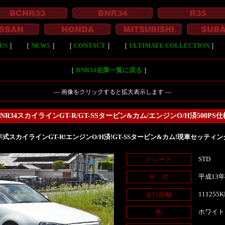
US
］
［
NEWS
］
［
CONTACT
］
［
ULTIMATE COLLECTION
］
［
BNR34在庫一覧に戻る
］
― 画像をクリックすると拡大表示します ―
BNR34スカイラインGT-R/GT-SSタービン&カム/エンジンO/H済500PS仕
年式スカイラインGT-R!エンジンO/H済!GT-SSタービン&カム!現車セッティング!
STD
グレード
平成13
年 式
111255
走行距離
ホワイト
色