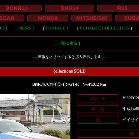
US
］
［
NEWS
］
［
CONTACT
］
［
ULTIMATE COLLECTION
］
［
一覧に戻る
］
― 画像をクリックすると拡大表示します ―
collections SOLD
BNR34スカイラインGT-R V-SPEC2 Nur
V-SPEC2
グレード
平成14
年 式
ベイサイ
色
備 