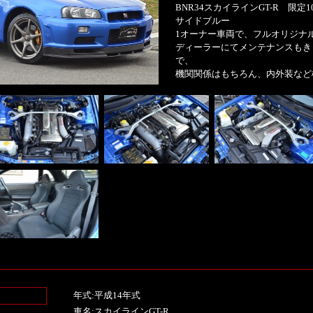
BNR34スカイラインGT-R 限定10
サイドブルー
1オーナー車両で、フルオリジナ
ディーラーにてメンテナンスもき
で、
機関関係はもちろん、内外装など
年式:平成14年式
車名:スカイラインGT-R