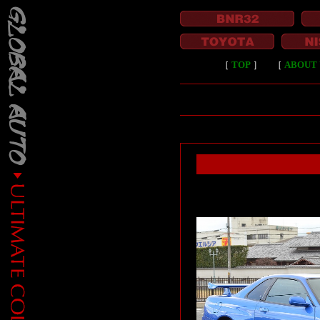
［
TOP
］
［
ABOUT 