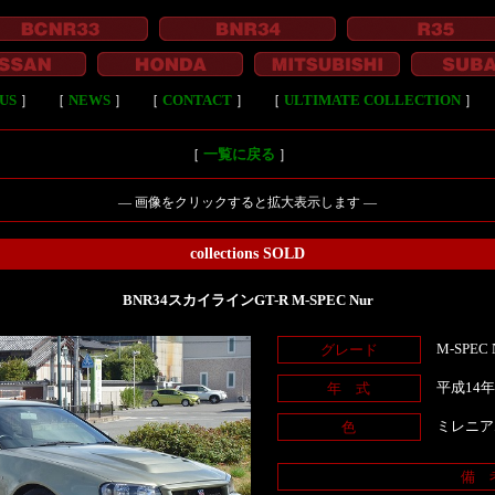
US
］
［
NEWS
］
［
CONTACT
］
［
ULTIMATE COLLECTION
］
［
一覧に戻る
］
― 画像をクリックすると拡大表示します ―
collections SOLD
BNR34スカイラインGT-R M-SPEC Nur
M-SPEC 
グレード
平成14
年 式
ミレニア
色
備 