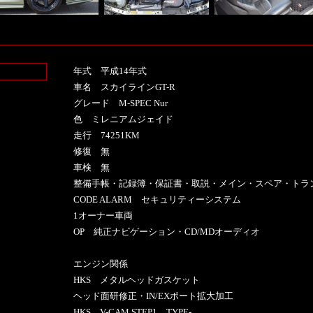
年式 平成14年式
車名 スカイラインGT-R
グレード M-SPEC Nur
色 ミレニアムジェイド
走行 74251KM
修復 無
車検 無
整備手帳・記録簿・保証書・取説・メイン・スペア・トラ
CODE ALARM セキュリティーシステム
1オーナー車両
OP 純正ナビゲーション・CD/MDオーディオ
エンジン関係
HKS メタルヘッドガスケット
ヘッド面研修正・IN/EXポート拡大加工
HKS V-CAM STEP1 TYPE-