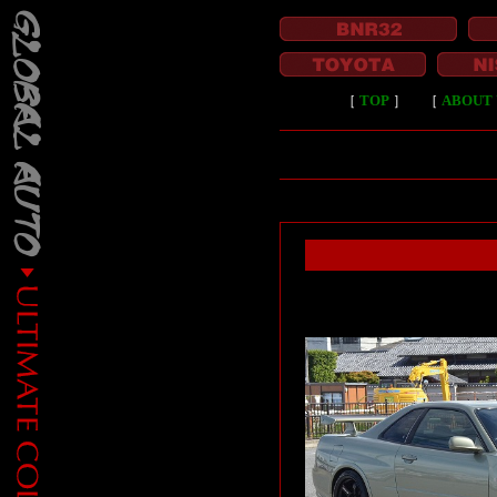
［
TOP
］
［
ABOUT 