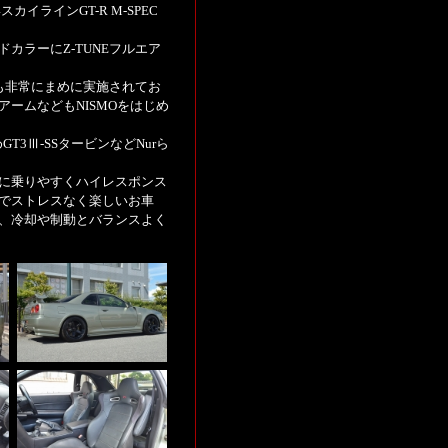
カイラインGT-R M-SPEC
カラーにZ-TUNEフルエア
も非常にまめに実施されてお
ームなどもNISMOをはじめ
GT3Ⅲ-SSタービンなどNurら
に乗りやすくハイレスポンス
でストレスなく楽しいお車
、冷却や制動とバランスよく