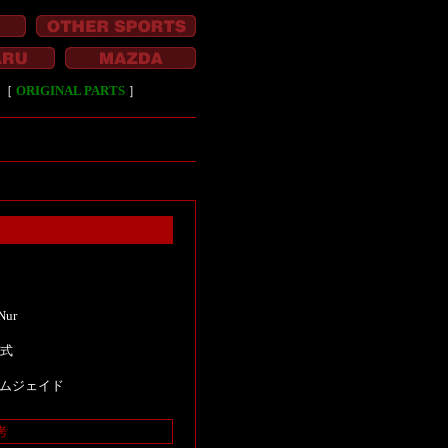
［
ORIGINAL PARTS
］
Nur
年式
ムジェイド
考