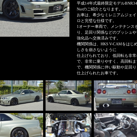
平成14年式最終限定モデルBNR34ス
Nurのご紹介となります。
お車は、希少なミレニアムジェイド
ロと完璧な仕様です。
1オーナー車両で、メンテナンス
り、足回り関係などのブッシュやア
強化品へ交換済みです。
機関関係は、HKS V-CAMをはじめ
しさを崩さないように
仕上げられており、低回転も非常
で、非常に乗りやすく、高回転ま
で、機関関係に伴い駆動や足回り
仕上げられたお車です。